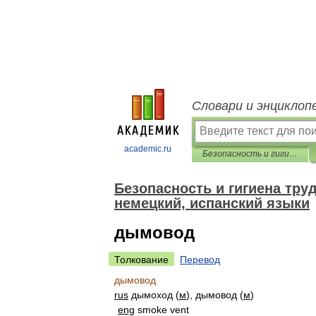
Словари и энциклоп
academic.ru
Безопасность и гигиена труда. Перевод на английский, французский, немецкий, испанский языки
Безопасность и гигиена тру
немецкий, испанский языки
дымовод
Толкование
Перевод
дымовод
rus
дымоход
(
м
),
дымовод
(
м
)
eng
smoke
vent