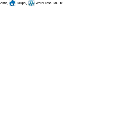
omla,
Drupal,
WordPress, MODx.