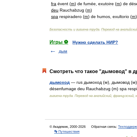
fra
évent
(
m
)
de
fumée
,
exutoire
(
m
)
de
dés
deu
Rauchabzug
(
m
)
spa
respiradero
(
m
)
de
humos
,
exultorio
(
m
Безопасность
и
гигиена
труда
.
Перевод
на
английски
Игры ⚽
Нужно сделать НИР?
дым
Смотреть что такое "дымовод" в д
дымоход
— rus дымоход (м), дымовод (м) e
désenfumage deu Rauchabzug (m) spa respi
гигиена труда. Перевод на английский, французский, 
© Академик, 2000-2026
Обратная связь:
Техподдерж
👣 Путешествия