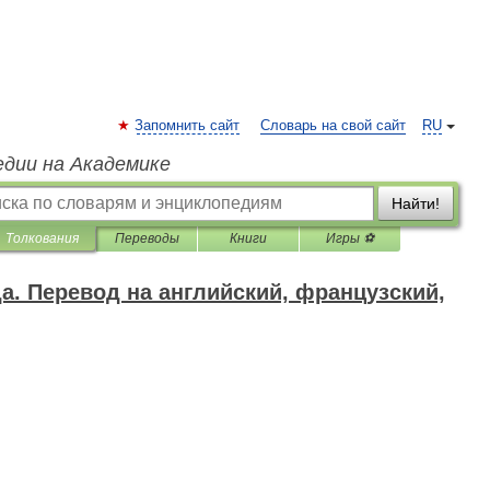
Запомнить сайт
Словарь на свой сайт
RU
едии на Академике
Найти!
Толкования
Переводы
Книги
Игры ⚽
да. Перевод на английский, французский,